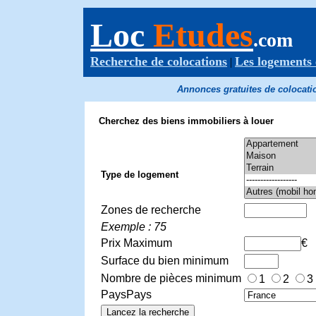
Loc
Etudes
.com
Recherche de colocations
Les logements 
|
Annonces gratuites de colocatio
Cherchez des biens immobiliers à louer
Type de logement
Zones de recherche
Exemple : 75
Prix Maximum
€
Surface du bien minimum
Nombre de pièces minimum
1
2
3
PaysPays