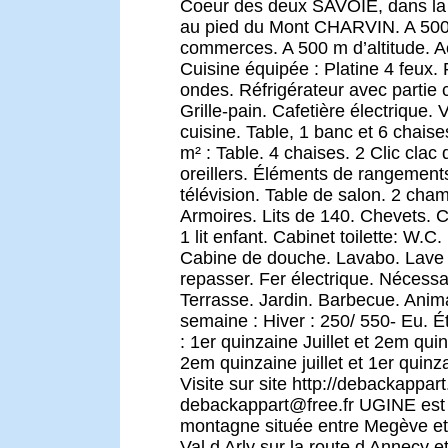
Coeur des deux SAVOIE, dans la
au pied du Mont CHARVIN. A 50
commerces. A 500 m d’altitude. 
Cuisine équipée : Platine 4 feux. 
ondes. Réfrigérateur avec partie c
Grille-pain. Cafetière électrique. V
cuisine. Table, 1 banc et 6 chais
m² : Table. 4 chaises. 2 Clic clac
oreillers. Éléments de rangements
télévision. Table de salon. 2 cha
Armoires. Lits de 140. Chevets. Co
1 lit enfant. Cabinet toilette: W.C.
Cabine de douche. Lavabo. Lave l
repasser. Fer électrique. Nécessa
Terrasse. Jardin. Barbecue. Anim
semaine : Hiver : 250/ 550- Eu. É
: 1er quinzaine Juillet et 2em qui
2em quinzaine juillet et 1er quinz
Visite sur site http://debackappart.
debackappart@free.fr UGINE est u
montagne située entre Megève et A
Val d Arly sur la route d Annecy e