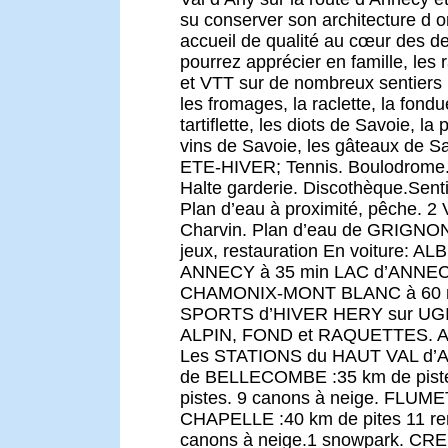
su conserver son architecture d o
accueil de qualité au cœur des d
pourrez apprécier en famille, le
et VTT sur de nombreux sentiers
les fromages, la raclette, la fond
tartiflette, les diots de Savoie, la 
vins de Savoie, les gâteaux de
ETE-HIVER; Tennis. Boulodrome.
Halte garderie. Discothèque.Senti
Plan d’eau à proximité, pêche. 2 
Charvin. Plan d’eau de GRIGNON
jeux, restauration En voiture: A
ANNECY à 35 min LAC d’ANNEC
CHAMONIX-MONT BLANC à 60 
SPORTS d’HIVER HERY sur UGIN
ALPIN, FOND et RAQUETTES. A 
Les STATIONS du HAUT VAL d
de BELLECOMBE :35 km de piste
pistes. 9 canons à neige. FLUME
CHAPELLE :40 km de pites 11 rem
canons à neige.1 snowpark. C