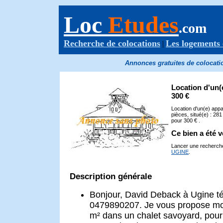
Loc
Etudes
.com
Recherche de colocations
Les logements 
|
Annonces gratuites de colocatio
Location d'un
300 €
Location d'un(e) app
pièces, situé(e) : 2
pour 300 € .
Ce bien a été 
Lancer une recherch
UGINE
.
Description générale
Bonjour, David Deback à Ugine t
0479890207. Je vous propose m
m² dans un chalet savoyard, pour