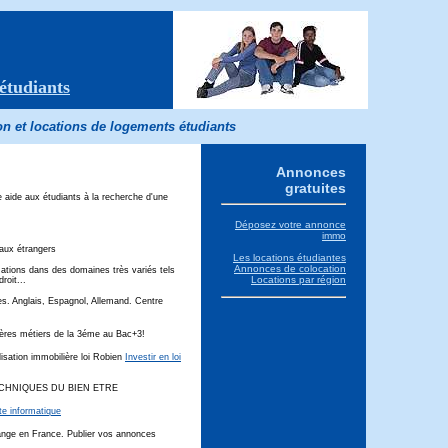
étudiants
n et locations de logements étudiants
Annonces
gratuites
 aide aux étudiants à la recherche d'une
Déposez votre annonce
immo
aux étrangers
Les locations étudiantes
Annonces de colocation
mations dans des domaines très variés tels
Locations par région
roit...
s. Anglais, Espagnol, Allemand. Centre
lières métiers de la 3éme au Bac+3!
lisation immobilière loi Robien
Investir en loi
CHNIQUES DU BIEN ETRE
te informatique
ge en France. Publier vos annonces