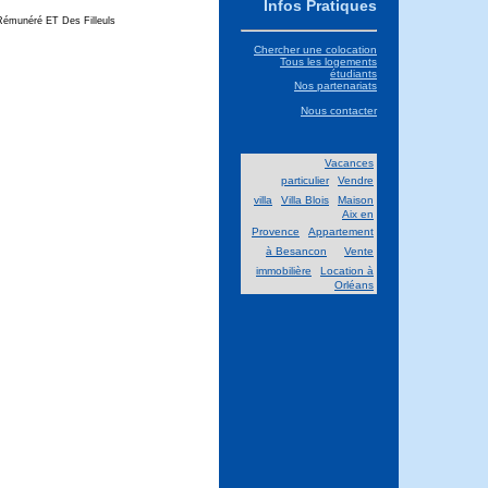
Infos Pratiques
Rémunéré ET Des Filleuls
Chercher une colocation
Tous les logements
étudiants
Nos partenariats
Nous contacter
Vacances
particulier
Vendre
villa
Villa Blois
Maison
Aix en
Provence
Appartement
à Besancon
Vente
immobilière
Location à
Orléans