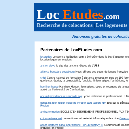
Loc
Etudes
.com
Recherche de colocations
Les logements 
|
Annonces gratuites de colocatio
Partenaires de LocEtudes.com
locetudes
Le service locEtudes.com a été créer dans le but d'apporter une
location logement étudiant.
ancien eleve
le site des anciens éleves de L'UBS
alliance francaise strasbourg
Nous offrons des cours de langue française 
cnfdi
Centre national de formation à distance prosposant plus de 160 for
que le secrétariat, la comptabilité, l'anglais, l'informatique, l'esthétique, le d
hamilton house
Hamilton House : formations, cours et examens de langue
agréé par l'université de Cambdridge.
accueil providence misericorde org
Lycée technique et professionnel. 8 fi
defiscalisation robien objectifs investir sans apport htm
tout sur la défisca
Robien
arnika formation
ECOLE D'ENSEIGNEMENT PROFESSIONNEL AUX TE
china partners net
connectiques et matériel informatique de chine
Grossis
adoos partners canal php?channel_id=1&country=FR
Communauté d'Échan
gratuites en France